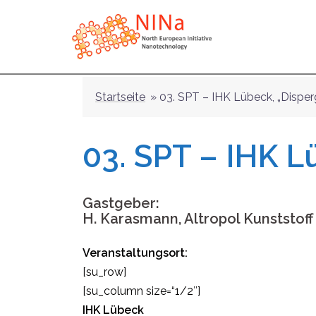
Zum
Inhalt
springen
Startseite
»
03. SPT – IHK Lübeck, „Disper
03. SPT – IHK L
Gastgeber:
H. Karasmann, Altropol Kunststo
Veranstaltungsort:
[su_row]
[su_column size=“1/2″]
IHK Lübeck