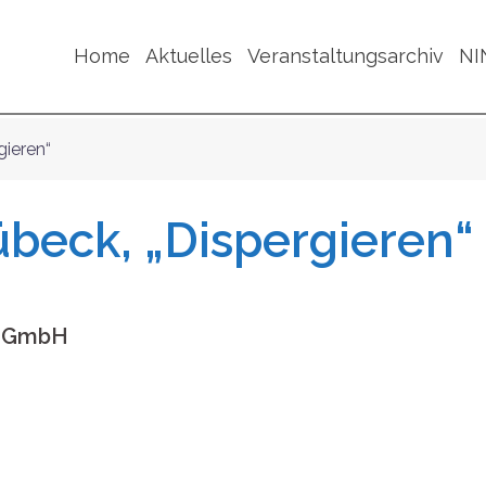
Home
Aktuelles
Veranstaltungsarchiv
NI
gieren“
übeck, „Dispergieren“
ff GmbH