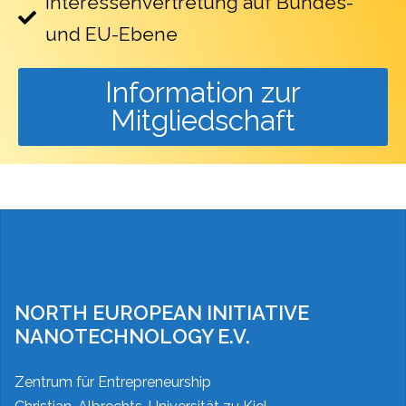
Interessenvertretung auf Bundes-
und EU-Ebene
Information zur
Mitgliedschaft
NORTH EUROPEAN INITIATIVE
NANOTECHNOLOGY E.V.
Zentrum für Entrepreneurship