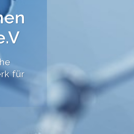
 aus
und