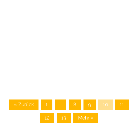
« Zurück
1
…
8
9
10
11
12
13
Mehr »