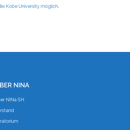
die Kobe University möglich
.
BER NINA
er NINa SH
rstand
ratorium