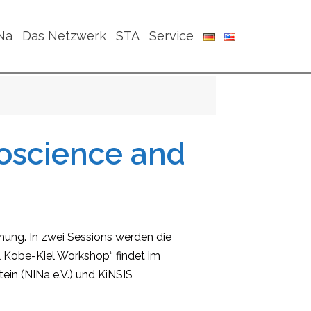
Na
Das Netzwerk
STA
Service
oscience and
hung. In zwei Sessions werden die
l Kobe-Kiel Workshop“ findet im
ein (NINa e.V.) und KiNSIS